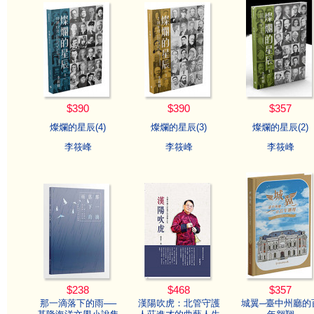
$390
$390
$357
燦爛的星辰(4)
燦爛的星辰(3)
燦爛的星辰(2)
李筱峰
李筱峰
李筱峰
$238
$468
$357
那一滴落下的雨──
漢陽吹虎：北管守護
城翼─臺中州廳的