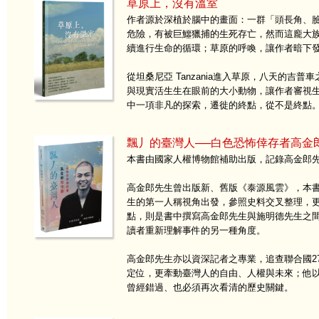
草原上，沒有溫室
作者源於深植於腦中的畫面：一群「頭長角、
危險，有被巨鱷獵捕的生死存亡，然而這龐大
續進行生命的循環；草原的呼喚，讓作者暗下
從坦桑尼亞 Tanzania進入草原，八天的吉
與現實活生生在眼前的大小動物，讓作者審視
中一項非凡的探索，遷徙的終點，從不是終點
飄丿的臺灣人──白色恐怖倖存者高金
本書由國家人權博物館補助出版，記錄高金郎
高金郎先生曾出版新、舊版《泰源風雲》，本
生的第一人稱視角出發，參照史料交叉整理，
點，則是書中撰寫高金郎先生與施明德先生之
讀者重新理解事件的另一種角度。
高金郎先生亦以資深記者之專業，追查聯合國2
定位，更牽動臺灣人的自由、人權與未來；他
曾經錯過、也必須再次看清的歷史關鍵。