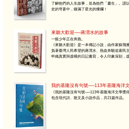
了解他們的人生故事，並為他們「慶生」。謹
史的穹蒼中，鑲滿了星光的燦爛！
來聽大歡迎──蔣渭水的故事
一個少年正在奔跑。
《來聽大歡迎》是一本傳記小說，由作家蘇飛
負著臺灣人民希望的蔣渭水、熱血奔馳追索民
申織真實與虛構的日記書寫，令人印象深刻，
我的基隆沒有句號──113年基隆海洋
《我的基隆沒有句號──113年基隆海洋文學獎
包含現代詩、散文及小說作品，共21篇作品。