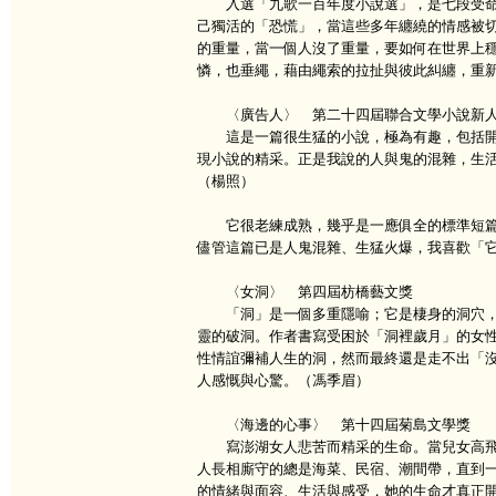
入選「九歌一百年度小說選」，是七段受命
己獨活的「恐慌」，當這些多年纏繞的情感被
的重量，當一個人沒了重量，要如何在世界上
憐，也垂繩，藉由繩索的拉扯與彼此糾纏，重
〈廣告人〉 第二十四屆聯合文學小說新
這是一篇很生猛的小說，極為有趣，包括開
現小說的精采。正是我說的人與鬼的混雜，生
（楊照）
它很老練成熟，幾乎是一應俱全的標準短篇
儘管這篇已是人鬼混雜、生猛火爆，我喜歡「
〈女洞〉 第四屆枋橋藝文獎
「洞」是一個多重隱喻；它是棲身的洞穴，
靈的破洞。作者書寫受困於「洞裡歲月」的女
性情誼彌補人生的洞，然而最終還是走不出「
人感慨與心驚。（馮季眉）
〈海邊的心事〉 第十四屆菊島文學獎
寫澎湖女人悲苦而精采的生命。當兒女高飛
人長相廝守的總是海菜、民宿、潮間帶，直到
的情緒與面容、生活與感受，她的生命才真正