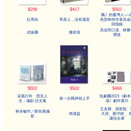
$298
$417
$502
飄丿的臺灣人──
紅馬街
草原上，沒有溫室
色恐怖倖存者高金
回憶錄
高金郎口述、林勝
武振榮
陳碧美
撰述
$502
$502
$468
采風行吟 照見人
阮劇團2023《劇
第一次羈押就上手
生：攝影·詩文集
場》劇作選XI
王友輝、張哲龍、
林央敏作／劉良惠攝
簡達益
天涯、蔡伃婷、 
影
謙信合著