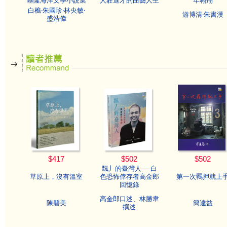
基隆海洋文學小說集
人莊進才的曲藝人生
年翱翔
白樵‧朱國珍‧林央敏‧
游博清‧朱書漢
盛浩偉
$417
$502
$502
飄丿的臺灣人──白
草原上，沒有溫室
色恐怖倖存者高金郎
第一次羈押就上
回憶錄
高金郎口述、林勝韋
陳碧美
簡達益
撰述