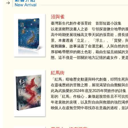
沼與雀
臺灣新生代創作者張育銓 首部短篇小說集
以老派鄉野說書人之姿 引領探遊鹽分地帶的
高中時期便展現極高文學天賦的張育銓，擅長
景。本書透過「立足」、「浮土」、「質變」
複雜圖像。故事涵蓋了命運悲劇、人與自然的
厚卻略帶壓抑的鄉土色彩，藉由生猛且細膩的
態。這不僅是一部關於地方記憶的處女作，更
紅馬街
「紅馬」暗喻歷史動盪與時代創傷，叩問生死
在靈魂歷經的苦難之際，展現渴望自由覺醒與
此為武振榮於2024年底至2025年間創作的
彩的「紅馬」作核心，象徵超脫世俗且不可抗
年老衰敗的哀嘆，以及對自由與救贖的強烈渴
映個人在虛無空間中尋找存在意義的過程，並