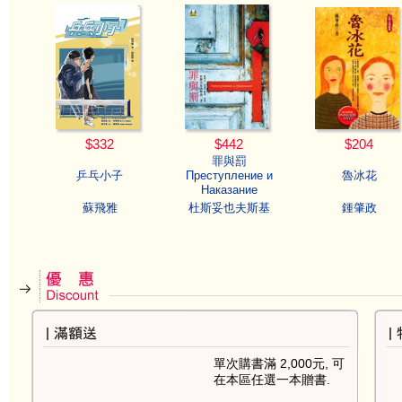
$332
$442
$204
罪與罰
乒乓小子
Преступление и
魯冰花
Наказание
蘇飛雅
杜斯妥也夫斯基
鍾肇政
單次購書滿 2,000元, 可
在本區任選一本贈書.