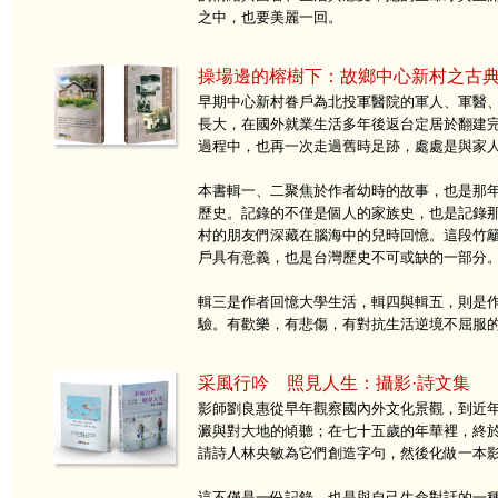
之中，也要美麗一回。
操場邊的榕樹下：故鄉中心新村之古
早期中心新村眷戶為北投軍醫院的軍人、軍醫
長大，在國外就業生活多年後返台定居於翻建
過程中，也再一次走過舊時足跡，處處是與家
本書輯一、二聚焦於作者幼時的故事，也是那
歷史。記錄的不僅是個人的家族史，也是記錄
村的朋友們深藏在腦海中的兒時回憶。這段竹
戶具有意義，也是台灣歷史不可或缺的一部分
輯三是作者回憶大學生活，輯四與輯五，則是
驗。有歡樂，有悲傷，有對抗生活逆境不屈服
采風行吟 照見人生：攝影·詩文集
影師劉良惠從早年觀察國內外文化景觀，到近
澱與對大地的傾聽；在七十五歲的年華裡，終
請詩人林央敏為它們創造字句，然後化做一本
這不僅是一份記錄，也是與自己生命對話的一