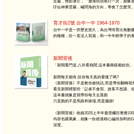
近處，煙影滄茫，「通海街頭尾行一次，親像
仔仙神乘雲霧，喊問海的方向，學會了怎麼哭
育才街2號 台中一中 1964-1970
台中一中是一所歷史悠久，為台灣培育出無數
的種種，但一直沒人寫過，和一中年輕學子的
新聞背後
「新聞看門道,八卦看熱鬧,這本書兩樣都給你。
新聞每天都有,但你每天真的看懂了嗎?
《新聞背後》不是教你搶快訊,而是帶你翻轉視
看見新聞裡那些「記者不會寫、政客不想講、你
這本書就像是我帶你每天去晨跑
只是跑的不是馬路和操場,而是腦袋!
《新聞背後》收錄2025上半年最受矚目整整1
內容包羅萬象，就像一份經過精心編排加料的Go
深度。