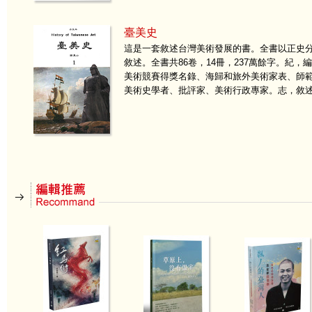
臺美史
這是一套敘述台灣美術發展的書。全書以正史
敘述。全書共86卷，14冊，237萬餘字。紀
美術競賽得獎名錄、海歸和旅外美術家表、師
美術史學者、批評家、美術行政專家。志，敘