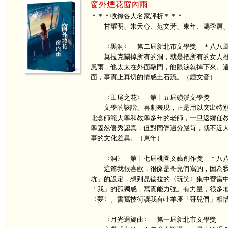
窗外煙花窗內雨
＊＊＊收錄各大名家評析＊＊＊
甘耀明、朱天心、范文芳、東年、馮季眉、
〈黑洞〉 第二屆新北市文學獎 ＊八八風
莫拉克關掉所有的洞，就是把所有的女人推
風雨，他太太在外面敲門，他眼淚就掉下來。
面，事實上真切的情感土石流。（鍾文音）
〈田尾之花〉 第十五屆磺溪文學獎
文學的詼諧、喜劇表現，正是用以突出特別
北念師範大學和教學多年的老師，一旦返鄉任
學固然優秀認真，但對同儕過分嚴苛，就不近
事的文化差異。（東年）
〈洞〉 第十七屆桃園文藝創作獎 ＊八八
這篇我很喜歡，很像是哥兒們寫的，因為我
坑」的設定，想到昆德拉的〈玩笑〉集中營當
「我」的孤獨感，寫實能力強。有力量，很多
〈夢〉。書寫技術讓我有牡羊座「哥兒們」相
〈月光迴旋曲〉 第一屆新北市文學獎