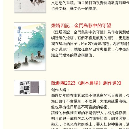
文思想的系統。而且隨目前視覺藝術教育隨時
也是文藝、藝文合一的境界。
燈塔四記，金門島影中的守望
《燈塔四記，金門島影中的守望》為作者黃慧
嶼邊陲的燈塔，它們不僅是航海的指引，更是歷史的
我在烏坵的日子，Par 2跟著燈塔跑，内容都
身走過烏坵，體驗孤島的日常與風景，心中燃
識金門燈塔的歷史與價值。
阮劇團2023《劇本農場》劇作選XI
創作大綱：
鎖匠幼年時在幽冥處尋不得逃家的活人母親；
海口鯽仔不會撠刺，不曉哭，大雨綿延通海街
但也浮出往日那些不可言說的秘密。
謎樣的神偶裡面藏的不是告密人，卻是倖存者
明月伯與千歲府的老人們南管照唱，胡琴照拉
那天，七色光彩的倒映上，罪人扛起神佛偶，