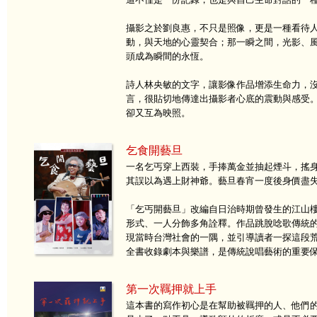
攝影之於劉良惠，不只是照像，更是一種看待
動，與天地的心靈契合；那一瞬之間，光影、
頭成為瞬間的永恆。
詩人林央敏的文字，讓影像作品增添生命力，
言，很貼切地傳達出攝影者心底的震動與感受
卻又互為映照。
乞食開藝旦
一名乞丐穿上西裝，手捧萬金並抽起煙斗，搖
其誤以為遇上財神爺。藝旦春宵一度後身價盡
「乞丐開藝旦」改編自日治時期曾發生的江山
形式、一人分飾多角詮釋。作品跳脫唸歌傳統
現當時台灣社會的一隅，並引導讀者一探這段
全書收錄劇本與樂譜，是傳統說唱藝術的重要
第一次羈押就上手
這本書的寫作初心是在幫助被羈押的人、他們