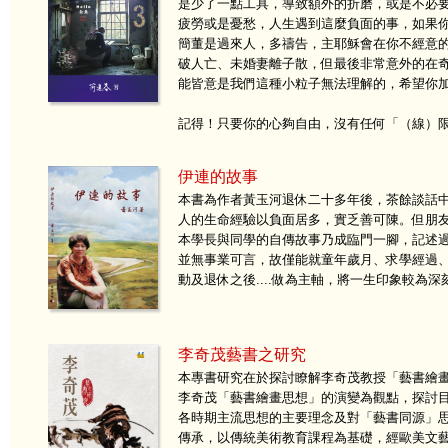
是少了一點工具，導致額外的折磨，或是不必
疲勞或是憂愁，人生遇到這麼負面的事，如果
簡董是過來人，多禱告，主耶穌會在你不經意
破人亡、未婚妻離子散，但最後非常意外的在
能皆意是我們這種小粒子無法理解的，希望你
記得！只要你的心夠自由，沒有任何「（線）
伊連的故事
本書為作者黃玉河退休二十多年後，茶餘談話
人的生命經驗以負面居多，實乏善可陳。但朋
本學長與同學的自傳故事乃成臨門一腳，記述
並無事業可言，故僅能就童年歲月、求學經過
動及退休之後....做為主軸，將一生印象較為
李奇茂藝書之研究
本專書研究在於探討瞭解李奇茂教授「藝書繪
李奇茂「藝書繪畫思想」的演變為觀點，探討
各時期主流思想的主要理念及對「藝書同源」
傳承，以傳統美術教育課程為基礎，經歐美文