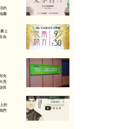
頂的
地繼
科書上
生命
郎先
大亮
提供
際上的
我們