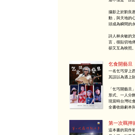
攝影之於劉良
動，與天地的
頭成為瞬間的
詩人林央敏的
言，很貼切地
卻又互為映照
乞食開藝旦
一名乞丐穿上
其誤以為遇上
「乞丐開藝旦
形式、一人分
現當時台灣社
全書收錄劇本
第一次羈押
這本書的寫作