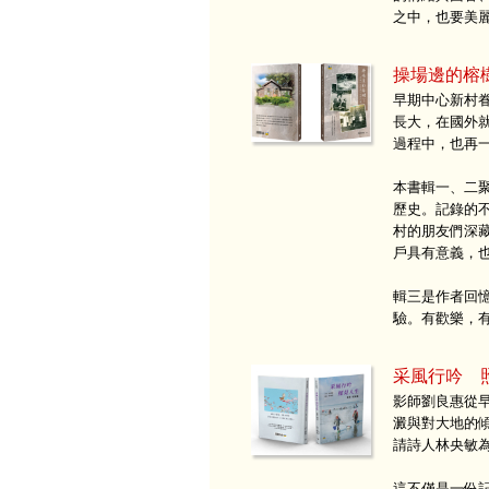
之中，也要美
操場邊的榕
早期中心新村
長大，在國外
過程中，也再
本書輯一、二
歷史。記錄的
村的朋友們深
戶具有意義，
輯三是作者回
驗。有歡樂，
采風行吟 
影師劉良惠從
澱與對大地的
請詩人林央敏
這不僅是一份