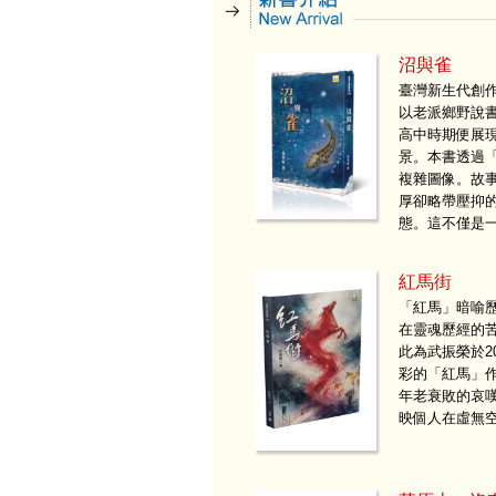
沼與雀
臺灣新生代創
以老派鄉野說
高中時期便展
景。本書透過
複雜圖像。故
厚卻略帶壓抑
態。這不僅是
紅馬街
「紅馬」暗喻
在靈魂歷經的
此為武振榮於2
彩的「紅馬」
年老衰敗的哀
映個人在虛無