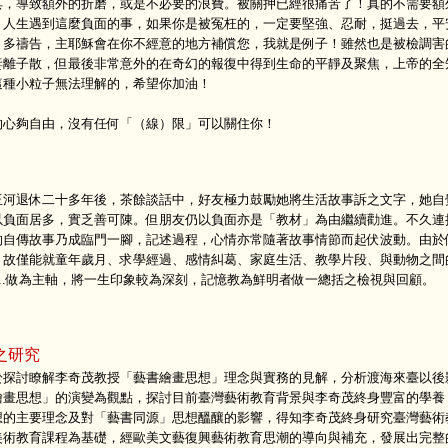
具，導致額外的折磨，或是不必要的浪費。被關押已經很痛苦了！真的不需要額
，人生遇到這麼負面的事，如果你是被冤枉的，一定要堅強、忍耐，挺過去，平
，多禱告，主耶穌會在你不經意的地方補償您，我就是例子！雖然也是被檢調害
妻離子散，但最後非常意外的在奇幻的報復中得到生命的平靜及聚焦，上帝的全
這種小粒子無法理解的，希望你加油！
的心夠自由，沒有任何「（線）限」可以關住你！
玉河退休二十多年後，茶餘談話中，好友極力鼓勵她將生活故事訴之文字，她自
以負面居多，實乏善可陳。但朋友仍以負面亦是「教材」為由繼續勸進。不久連
的自傳故事乃成臨門一腳，記述過程，心情亦常隨著故事情節而起伏波動。由於
，故僅能就童年歲月、求學經過、感情糾葛、家庭生活、教學片段、與動物之間
...做為主軸，將一生印象較為深刻，記憶教為鮮明者做一總括之檢視與回顧。
之研究
於探討瞭解李奇茂教授「藝書繪畫思想」理念與實務的見解，分析渡海來臺以後
繪畫思想」的演變為觀點，探討目前臺灣藝術教育背景與李奇茂終身豐富的學養
想的主要理念及對「藝書同源」思想醞釀的影響，得知李奇茂終身研究臺灣藝術
美術教育課程為基礎，經歐美文藝復興藝術教育思潮的導向與補充，發展出完整