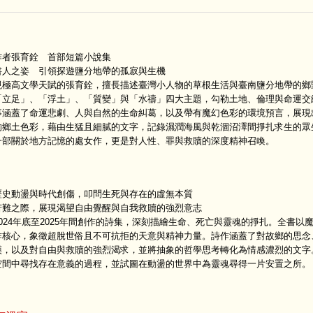
作者張育銓 首部短篇小說集
書人之姿 引領探遊鹽分地帶的孤寂與生機
現極高文學天賦的張育銓，擅長描述臺灣小人物的草根生活與臺南鹽分地帶的鄉
「立足」、「浮土」、「質變」與「水禱」四大主題，勾勒土地、倫理與命運交
事涵蓋了命運悲劇、人與自然的生命糾葛，以及帶有魔幻色彩的環境預言，展現
的鄉土色彩，藉由生猛且細膩的文字，記錄濕潤海風與乾涸沼澤間掙扎求生的眾
一部關於地方記憶的處女作，更是對人性、罪與救贖的深度精神召喚。
歷史動盪與時代創傷，叩問生死與存在的虛無本質
苦難之際，展現渴望自由覺醒與自我救贖的強烈意志
024年底至2025年間創作的詩集，深刻描繪生命、死亡與靈魂的掙扎。全書以
作核心，象徵超脫世俗且不可抗拒的天意與精神力量。詩作涵蓋了對故鄉的思念
嘆，以及對自由與救贖的強烈渴求，並將抽象的哲學思考轉化為情感濃烈的文字
空間中尋找存在意義的過程，並試圖在動盪的世界中為靈魂尋得一片安置之所。