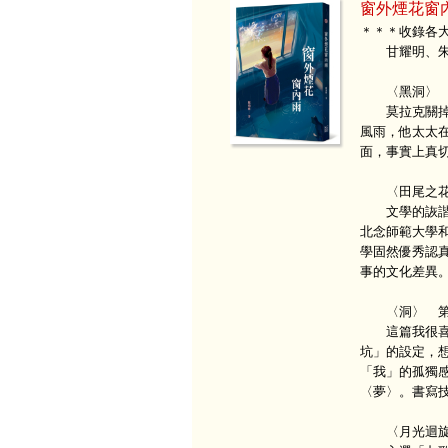
窗外煙花窗
＊＊＊收錄各
甘耀明、朱天
〈黑洞〉 第
莫拉克關掉所
風雨，他太太
面，事實上真
〈田尾之花〉
文學的詼諧、
北念師範大學
學固然優秀認
事的文化差異
〈洞〉 第十
這篇我很喜歡
坑」的設定，
「我」的孤獨
〈夢〉。書寫
〈月光迴旋曲