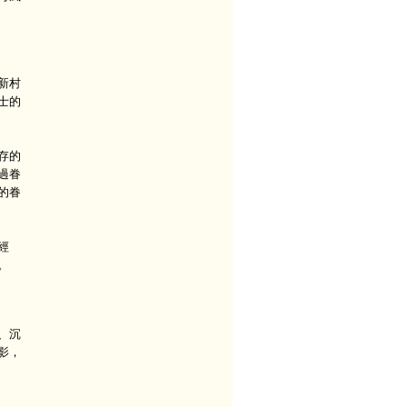
新村
士的
存的
過眷
的眷
經
。
、沉
影，