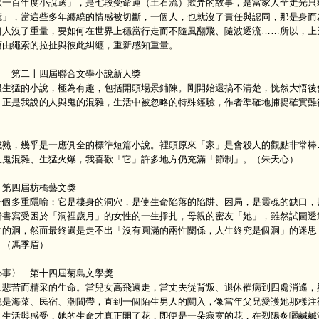
百年度小說選」，是七段受命運（土石流）欺弄的故事，是當家人全走光只
慌」，當這些多年纏繞的情感被切斷，一個人，也就沒了責任與認同，那是身而
個人沒了重量，要如何在世界上穩當行走而不隨風翻飛、隨波逐流……所以，上
藉由繩索的拉扯與彼此糾纏，重新感知重量。
第二十四屆聯合文學小說新人獎
猛的小說，極為有趣，包括開頭場景鋪陳。剛開始還搞不清楚，恍然大悟後
。正是我說的人與鬼的混雜，生活中被忽略的特殊經驗，作者準確地捕捉確實難
，幾乎是一應俱全的標準短篇小說。裡頭原來「家」是會殺人的觀點非常棒
人鬼混雜、生猛火爆，我喜歡「它」許多地方仍充滿「節制」。（朱天心）
第四屆枋橋藝文獎
多重隱喻；它是棲身的洞穴，是使生命陷落的陷阱、困局，是靈魂的缺口，
者書寫受困於「洞裡歲月」的女性的一生掙扎，母親的密友「她」，雖然試圖透
生的洞，然而最終還是走不出「沒有圓滿的兩性關係，人生終究是個洞」的迷思
。（馮季眉）
〉 第十四屆菊島文學獎
苦而精采的生命。當兒女高飛遠走，當丈夫從背叛、退休罹病到四處消遙，
總是海菜、民宿、潮間帶，直到一個陌生男人的闖入，像當年父兄愛護她那樣注
、生活與感受，她的生命才真正開了花，即便是一朵寂寞的花，在烈陽炙曬鹹鹹