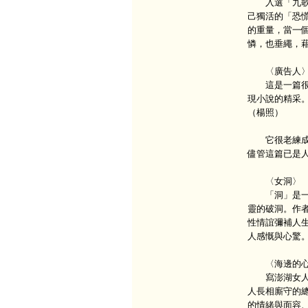
入選「九歌一
己獨活的「恐
的重量，當一
憐，也垂繩，
〈廣告人〉 
這是一篇很生
現小說的精采
（楊照）
它很老練成熟
儘管這篇已是
〈女洞〉 
「洞」是一個
靈的破洞。作
性情誼彌補人
人感慨與心驚
〈海邊的心事
寫澎湖女人悲
人長相廝守的
的情緒與面容