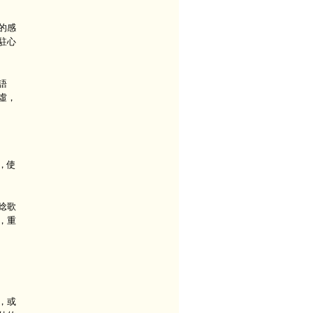
的感
駐心
語
虛，
，使
唸歌
，重
，或