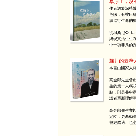
草原上，沒
作者源於深植
危險，有被巨
續進行生命的
從坦桑尼亞 T
與現實活生生
中一項非凡的
飄丿的臺灣
本書由國家人
高金郎先生曾
生的第一人稱
點，則是書中
讀者重新理解
高金郎先生亦以
定位，更牽動
曾經錯過、也