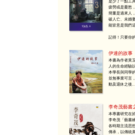
是少了一點工
疲勞或是憂愁
簡董是過來人
破人亡、未婚
能皆意是我們
記得！只要你
伊連的故事
本書為作者黃
人的生命經驗
本學長與同學
並無事業可言
動及退休之後.
李奇茂藝書
本專書研究在
李奇茂「藝書
各時期主流思
傳承，以傳統