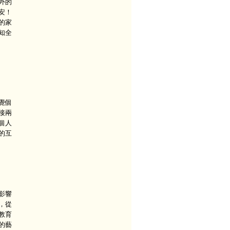
外的
安！
的家
知全
覺個
接兩
個人
的互
影響
，從
教育
的藝