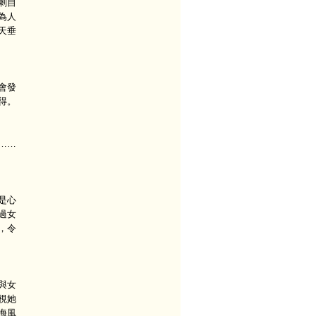
剩自
為人
天垂
會發
得。
……
是心
過女
，令
與女
視她
海風