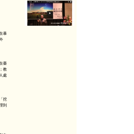
在暴
外
在臺
；教
人處
「挖
理到