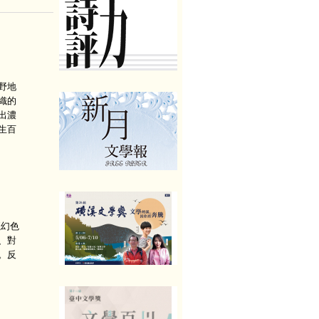
野地
織的
出濃
生百
魔幻色
、對
。反