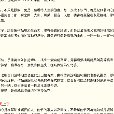
惠，不只是照像，更是一種看待人生的態度。每一次按下快門，都是記錄著內心
心靈契合；那一瞬之間，光影、風采、聲音、人物，彷彿都凝聚在取景框裡，常
永恆。
文字，讓影像作品增添生命力，沒有長篇的論述，而是以最簡潔又充滿韻律感的
傳達出攝影者心底的震動與感受。影像與詩像是靈魂的兩面，一靜一動，一實一
。
西裝，手捧萬金並抽起煙斗，搖身一變自稱富豪，竟騙過酒樓媽媽桑與高等藝旦
財神爺。藝旦春宵一度後身價盡失，從名伶淪為乞丐婆。
」改編自日治時期曾發生的江山樓奇案，由楊秀卿說唱藝術團的老師及團員，以
飾多角詮釋。作品跳脫唸歌傳統的教條式勸世，結合台灣俚語的趣味與創新手法
會的一隅，並引導讀者一探這段荒誕奇譚。
與樂譜，是傳統說唱藝術的重要保存。
就上手
初心是在幫助被羈押的人、他們的家人以及親友，不希望他們因為無知或是誤解