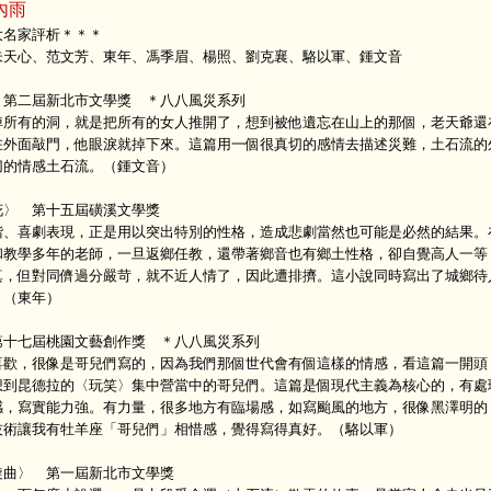
內雨
大名家評析＊＊＊
心、范文芳、東年、馮季眉、楊照、劉克襄、駱以軍、鍾文音
二屆新北市文學獎 ＊八八風災系列
有的洞，就是把所有的女人推開了，想到被他遺忘在山上的那個，老天爺還
在外面敲門，他眼淚就掉下來。這篇用一個很真切的感情去描述災難，土石流的
切的情感土石流。（鍾文音）
 第十五屆磺溪文學獎
喜劇表現，正是用以突出特別的性格，造成悲劇當然也可能是必然的結果。
和教學多年的老師，一旦返鄉任教，還帶著鄉音也有鄉土性格，卻自覺高人一等
真，但對同儕過分嚴苛，就不近人情了，因此遭排擠。這小說同時寫出了城鄉待
。（東年）
七屆桃園文藝創作獎 ＊八八風災系列
，很像是哥兒們寫的，因為我們那個世代會有個這樣的情感，看這篇一開頭
想到昆德拉的〈玩笑〉集中營當中的哥兒們。這篇是個現代主義為核心的，有處
感，寫實能力強。有力量，很多地方有臨場感，如寫颱風的地方，很像黑澤明的
技術讓我有牡羊座「哥兒們」相惜感，覺得寫得真好。（駱以軍）
〉 第一屆新北市文學獎