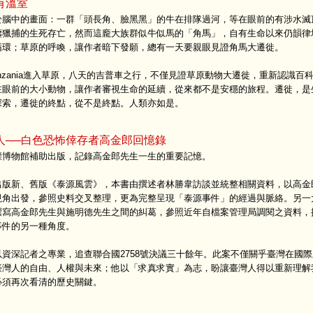
有溫室
於腦中的畫面：一群「頭長角、臉黑黑」的牛在排隊過河，等在眼前的有涉水滅
鱷獵捕的生死存亡，然而這龐大族群似牛似馬的「角馬」，自有生命以來仍韻律
循環；草原的呼喚，讓作者暗下發願，總有一天要親眼見證角馬大遷徙。
anzania進入草原，八天的吉普車之行，不僅見證草原動物大遷徙，重新認識百
在眼前的大小動物，讓作者審視生命的延續，從來都不是安穩的旅程。遷徙，是
探索，遷徙的終點，從不是終點。人類亦如是。
人──白色恐怖倖存者高金郎回憶錄
權博物館補助出版，記錄高金郎先生一生的重要記憶。
出版新、舊版《泰源風雲》，本書由撰述者林勝韋訪談並統整相關資料，以高金
視角出發，參照史料交叉整理，更為完整呈現「泰源事件」的經過與脈絡。另一
撰寫高金郎先生與施明德先生之間的糾葛，參照近年自檔案管理局調閱之資料，
事件的另一種角度。
資深記者之專業，追查聯合國2758號決議三十餘年。此案不僅關乎臺灣在國
臺灣人的自由、人權與未來；他以「求真求實」為志，盼讓臺灣人得以重新理解
必須再次看清的歷史關鍵。