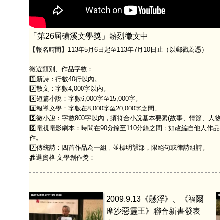
「第26屆磺溪文學獎」熱烈徵文中
【報名時間】113年5月6日起至113年7月10日止（以郵戳為憑）
徵選類別、作品字數：
1️⃣新詩：行數40行以內。
2️⃣散文：字數4,000字以內。
3️⃣短篇小說：字數6,000字至15,000字。
4️⃣報導文學：字數在8,000字至20,000字之間。
5️⃣微小說：字數800字以內，須符合小說基本要素(故事、情節、人物
6️⃣電視電影劇本：時間在90分鐘至110分鐘之間；如改編自他
作。
7️⃣傳統詩：四首作品為一組，並標明韻部，限絕句或律詩組詩。
參選資格-文學創作獎：
2009.9.13《懸浮》、《福爾
摩沙惡靈王》聯合新書發表