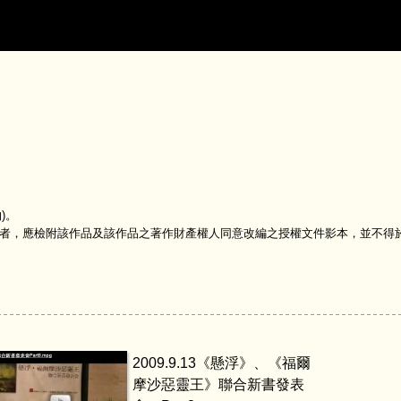
)。
人作品者，應檢附該作品及該作品之著作財產權人同意改編之授權文件影本，並不
2009.9.13《懸浮》、《福爾
摩沙惡靈王》聯合新書發表