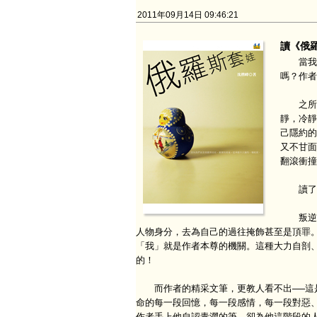
2011年09月14日 09:46:21
讀《俄
當我們
嗎？作者
之所以
靜，冷靜
己隱約的
又不甘面
翻滾衝撞
讀了他
叛逆期
人物身分，去為自己的過往掩飾甚至是頂罪
「我」就是作者本尊的機關。這種大力自剖
的！
而作者的精采文筆，更教人看不出──這是
命的每一段回憶，每一段感情，每一段對惡
作者手上他自認青澀的筆，卻為他這階段的