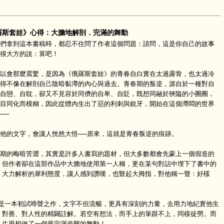
羅斯套娃》心得：大膽地解剖．完滿的舞動
拿到這本書稿時，都忍不住問了作者這個問題：請問，這是你自己的故事
很大方的說：算吧！
會那麼震驚，是因為《俄羅斯套娃》的青春自白實在太過露骨，也太過冷
得不像在解剖自己陰暗黏滯的內心與過去。青春期的叛逆，源自於一種對自
自戀、自耽，卻又不見容於同儕的自卑、自貶，既想同融於狹隘的小圈圈，
目同化而模糊，因此從體內生出了惡的利刺與銳牙，開始在這個滯悶的世界
──
的文字，會讓人恍然大悟──原來，這就是青春叛逆的痕跡。
的晦暗苦澀，其實是許多人書寫的題材，但大多數都會先蒙上一個假造的
。但作者卻在這部作品中大膽地使用第一人稱，更在某句對話中埋下了書中的
、大力解析的犀利態度，讓人感到讚嘆，也豎起大拇指，對他稱一聲：好樣
一本初試啼聲之作，文字不但流暢，更具有深刻的力量，去用力地紀實他生
、對善、對人性的精闢註解。若空有想法，而手上的筆跟不上，同樣徒勞。而
人生思想做了一個最完滿姿態的舞動！