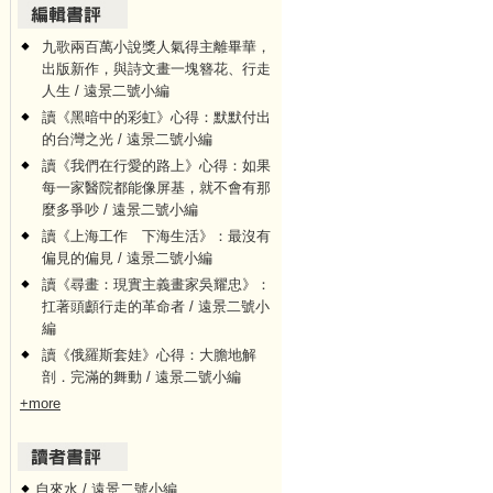
九歌兩百萬小說獎人氣得主離畢華，
出版新作，與詩文畫一塊簪花、行走
人生 / 遠景二號小編
讀《黑暗中的彩虹》心得：默默付出
的台灣之光 / 遠景二號小編
讀《我們在行愛的路上》心得：如果
每一家醫院都能像屏基，就不會有那
麼多爭吵 / 遠景二號小編
讀《上海工作 下海生活》：最沒有
偏見的偏見 / 遠景二號小編
讀《尋畫：現實主義畫家吳耀忠》：
扛著頭顱行走的革命者 / 遠景二號小
編
讀《俄羅斯套娃》心得：大膽地解
剖．完滿的舞動 / 遠景二號小編
+more
自來水 / 遠景二號小編