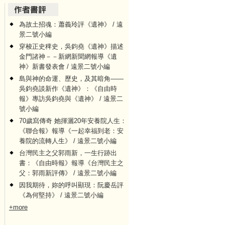
為故土招魂：蕭義玲評《遺神》 / 遠
景二號小編
穿梭正史稗史，吳鈞堯《遺神》描述
金門諸神－－新網新聞網報導《遺
神》新書發表會 / 遠景二號小編
島與神的命運、歷史，及其暗角——
吳鈞堯談新作《遺神》：《自由時
報》專訪吳鈞堯與《遺神》 / 遠景二
號小編
70歲寫傳奇 她揮灑20年安養院人生：
《聯合報》報導《一起幸福到老：安
養院的流轉人生》 / 遠景二號小編
台灣民主之父郭雨新，一生行跡出
書：《自由時報》報導《台灣民主之
父：郭雨新評傳》 / 遠景二號小編
因我期待，妳的呼叫顯現：阮慶岳評
《為何堅持》 / 遠景二號小編
+more