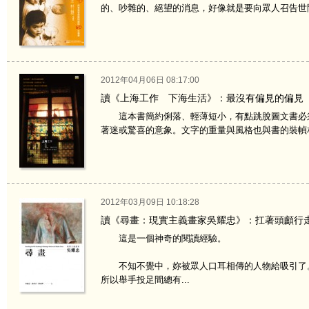
的、吵雜的、絕望的消息，好像就是要向眾人召告世間
2012年04月06日 08:17:00
讀《上海工作 下海生活》：最沒有偏見的偏見
這本書簡約俐落、輕薄短小，有點跳脫圖文書必須
著迷或驚喜的意象。文字的重量與風格也與書的裝幀相
2012年03月09日 10:18:28
讀《尋畫：現實主義畫家吳耀忠》：扛著頭顱行
這是一個神奇的閱讀經驗。
不知不覺中，妳被眾人口耳相傳的人物給吸引了。
所以舉手投足間總有...