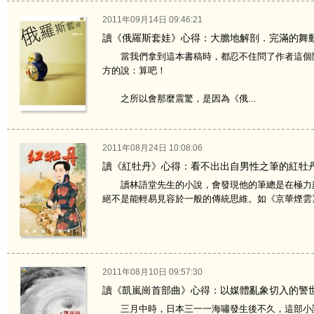
2011年09月14日 09:46:21
讀《俄羅斯套娃》心得：大膽地解剖．完滿的舞
當我們拿到這本書稿時，都忍不住問了作者這個問
方的說：算吧！
之所以會那麼震驚，是因為《俄...
2011年08月24日 10:08:06
讀《紅牡丹》心得：看不出出自男性之筆的紅牡
讀林語堂先生的小說，會發現他的筆總是在極力刻
絕不是能輕易見容於一般的傳統思維。如《京華煙雲》
2011年08月10日 09:57:30
讀《凱嵐崗首部曲》心得：以媒體亂象切入的警
三月中時，日本三一一海嘯發生後不久，這部小說