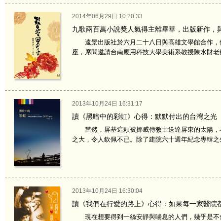
2014年06月29日 10:20:33
九歌兩百萬小說獎人氣得主離畢華，出版新作，
遠景出版社於六月二十八日與高雄文學館合作，假
座，席間邀請台南應用科技大學美術系教授陳水財老師
2013年10月24日 16:31:17
讀《黑暗中的彩虹》心得：默默付出的台灣之光
當然，屏基這顆被挪威傳教士送達屏東的太陽，不
之大，令人欽佩不已。除了建院六十週年紀念專輯之外
2013年10月24日 16:30:04
讀《我們在行愛的路上》心得：如果每一家醫院
現在想要得到一絲安靜與喘息的人們，幾乎是不會