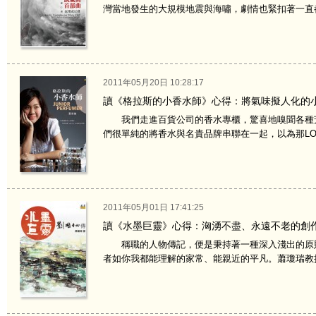
灣當地發生的大規模地震與海嘯，劇情也緊扣著一直都
2011年05月20日 10:28:17
讀《格拉斯的小香水師》心得：將氣味擬人化的
我們走進百貨公司的香水專櫃，驚喜地嗅聞各種芳
們很單純的將香水與名貴品牌串聯在一起，以為那LOGO
2011年05月01日 17:41:25
讀《水墨巨靈》心得：洶湧不盡、永遠不老的創
稱職的人物傳記，便是秉持著一種深入淺出的原則
者如你我都能理解的家常、能親近的平凡。蕭瓊瑞教授