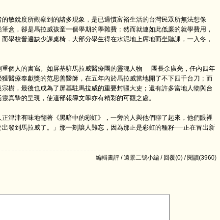
的敏銳度所觀察到的諸多現象，是已過慣富裕生活的台灣民眾所無法想像
鉛筆盒，卻是馬拉威孩童一個學期的學雜費；然而就連如此低廉的就學費用，
。而學校普遍缺少課桌椅，大部分學生得在水泥地上席地而坐聽課，一入冬，
個人的書寫。如屏基駐馬拉威醫療團的靈魂人物──團長余廣亮，任內四年
榮獲醫療奉獻獎的范思善醫師，在五年內於馬拉威當地開了不下四千台刀；而
吳宗樹，最後也成為了屏基駐馬拉威的重要封疆大吏；還有許多當地人物與台
活靈真摯的呈現，使這部報導文學亦有精彩的可觀之處。
正津津有味地翻著《黑暗中的彩虹》，一旁的人與他們聊了起來，他們眼裡
要出發到馬拉威了。」那一刻讓人難忘，因為那正是彩虹的種籽──正在冒出新
編輯書評 / 遠景二號小編 / 回覆(0) / 閱讀(3960)