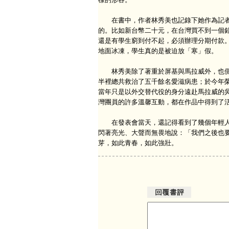
在書中，作者林秀美也記錄下她作為記者
的。比如新台幣二十元，在台灣買不到一個
還是有學生窮到付不起，必須辦理分期付款
地面冰凍，學生真的是被迫放「寒」假。
林秀美除了著重於屏基與馬拉威外，也側重
半裡總共救治了五千餘名愛滋病患；於今年
當年只是以外交替代役的身分遠赴馬拉威的
灣團員的許多溫馨互動，都在作品中得到了
在發表會當天，還記得看到了幾個年輕人
閃著亮光、大聲而無畏地說：「我們之後也
芽，如此青春，如此強壯。