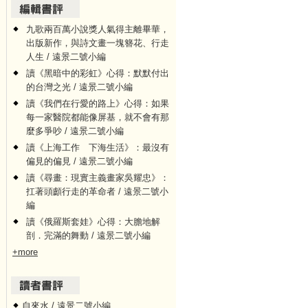
九歌兩百萬小說獎人氣得主離畢華，
出版新作，與詩文畫一塊簪花、行走
人生 / 遠景二號小編
讀《黑暗中的彩虹》心得：默默付出
的台灣之光 / 遠景二號小編
讀《我們在行愛的路上》心得：如果
每一家醫院都能像屏基，就不會有那
麼多爭吵 / 遠景二號小編
讀《上海工作 下海生活》：最沒有
偏見的偏見 / 遠景二號小編
讀《尋畫：現實主義畫家吳耀忠》：
扛著頭顱行走的革命者 / 遠景二號小
編
讀《俄羅斯套娃》心得：大膽地解
剖．完滿的舞動 / 遠景二號小編
+more
自來水 / 遠景二號小編