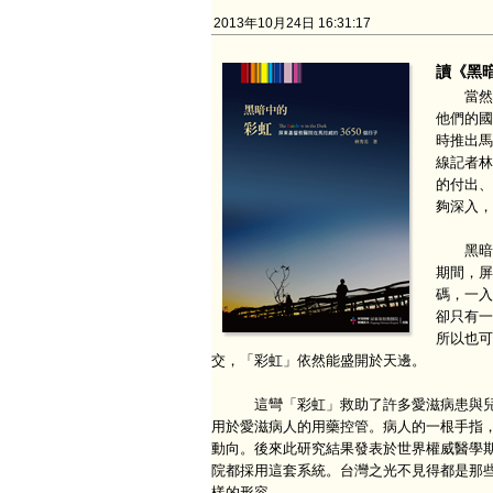
2013年10月24日 16:31:17
讀《黑
當然，
他們的國
時推出馬
線記者林
的付出、
夠深入，
黑暗與
期間，屏
碼，一入
卻只有一
所以也可
交，「彩虹」依然能盛開於天邊。
這彎「彩虹」救助了許多愛滋病患與兒童
用於愛滋病人的用藥控管。病人的一根手指
動向。後來此研究結果發表於世界權威醫學期
院都採用這套系統。台灣之光不見得都是那
樣的形容。