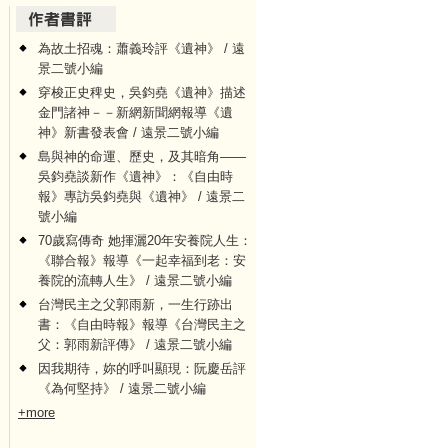
為故土招魂：蕭義玲評《遺神》 / 遠
景二號小編
穿梭正史稗史，吳鈞堯《遺神》描述
金門諸神－－新網新聞網報導《遺
神》新書發表會 / 遠景二號小編
島與神的命運、歷史，及其暗角——
吳鈞堯談新作《遺神》：《自由時
報》專訪吳鈞堯與《遺神》 / 遠景二
號小編
70歲寫傳奇 她揮灑20年安養院人生：
《聯合報》報導《一起幸福到老：安
養院的流轉人生》 / 遠景二號小編
台灣民主之父郭雨新，一生行跡出
書：《自由時報》報導《台灣民主之
父：郭雨新評傳》 / 遠景二號小編
因我期待，妳的呼叫顯現：阮慶岳評
《為何堅持》 / 遠景二號小編
+more