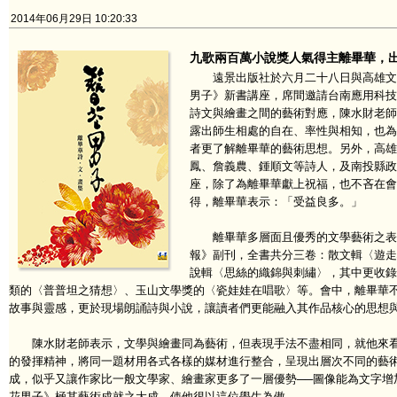
2014年06月29日 10:20:33
九歌兩百萬小說獎人氣得主離畢華，
遠景出版社於六月二十八日與高雄文學
男子》新書講座，席間邀請台南應用科技
詩文與繪畫之間的藝術對應，陳水財老師
露出師生相處的自在、率性與相知，也為
者更了解離畢華的藝術思想。另外，高雄
鳳、詹義農、鍾順文等詩人，及南投縣政
座，除了為離畢華獻上祝福，也不吝在會
得，離畢華表示：「受益良多。」
離畢華多層面且優秀的文學藝術之表現
報》副刊，全書共分三卷：散文輯〈遊走
說輯〈思絲的織錦與刺繡〉，其中更收錄
類的〈普普坦之猜想〉、玉山文學獎的〈瓷娃娃在唱歌〉等。會中，離畢華
故事與靈感，更於現場朗誦詩與小說，讓讀者們更能融入其作品核心的思想
陳水財老師表示，文學與繪畫同為藝術，但表現手法不盡相同，就他來看
的發揮精神，將同一題材用各式各樣的媒材進行整合，呈現出層次不同的藝
成，似乎又讓作家比一般文學家、繪畫家更多了一層優勢──圖像能為文字增
花男子》極其藝術成就之大成，使他很以這位學生為傲。