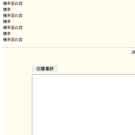
機率蛋白質
機率
機率蛋白質
機率
機率蛋白質
機率
機率蛋白質
讀