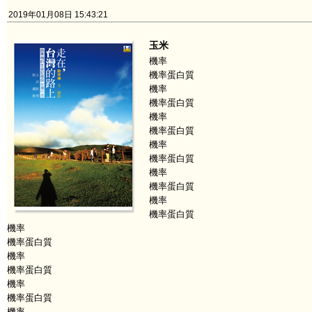
2019年01月08日 15:43:21
玉米
機率
機率蛋白質
機率
機率蛋白質
機率
機率蛋白質
機率
機率蛋白質
機率
機率蛋白質
機率
機率蛋白質
機率
機率蛋白質
機率
機率蛋白質
機率
機率蛋白質
機率