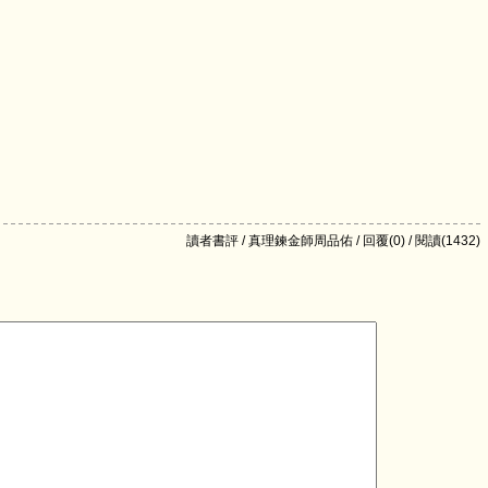
讀者書評 / 真理鍊金師周品佑 / 回覆(0) / 閱讀(1432)