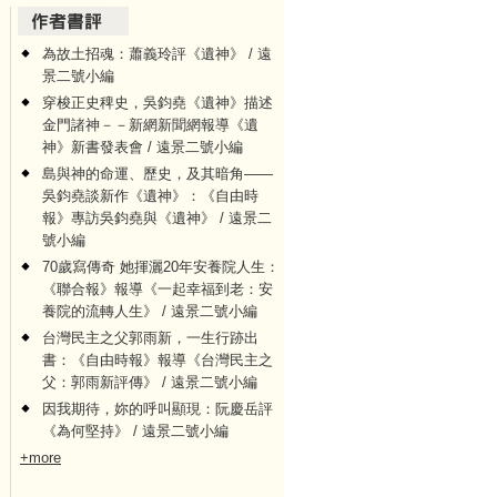
為故土招魂：蕭義玲評《遺神》 / 遠
景二號小編
穿梭正史稗史，吳鈞堯《遺神》描述
金門諸神－－新網新聞網報導《遺
神》新書發表會 / 遠景二號小編
島與神的命運、歷史，及其暗角——
吳鈞堯談新作《遺神》：《自由時
報》專訪吳鈞堯與《遺神》 / 遠景二
號小編
70歲寫傳奇 她揮灑20年安養院人生：
《聯合報》報導《一起幸福到老：安
養院的流轉人生》 / 遠景二號小編
台灣民主之父郭雨新，一生行跡出
書：《自由時報》報導《台灣民主之
父：郭雨新評傳》 / 遠景二號小編
因我期待，妳的呼叫顯現：阮慶岳評
《為何堅持》 / 遠景二號小編
+more