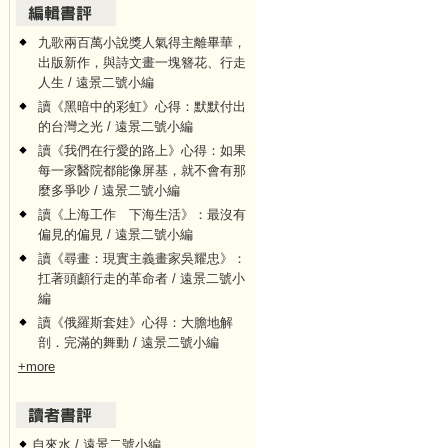
九歌兩百萬小說獎人氣得主離畢華，
出版新作，與詩文畫一塊簪花、行走
人生 / 遠景二號小編
讀《黑暗中的彩虹》心得：默默付出
的台灣之光 / 遠景二號小編
讀《我們在行愛的路上》心得：如果
每一家醫院都能像屏基，就不會有那
麼多爭吵 / 遠景二號小編
讀《上海工作 下海生活》：最沒有
偏見的偏見 / 遠景二號小編
讀《尋畫：現實主義畫家吳耀忠》：
扛著頭顱行走的革命者 / 遠景二號小
編
讀《俄羅斯套娃》心得：大膽地解
剖．完滿的舞動 / 遠景二號小編
+more
自來水 / 遠景二號小編