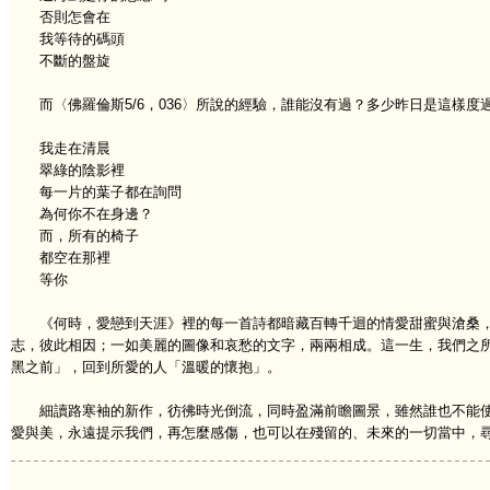
否則怎會在
我等待的碼頭
不斷的盤旋
而〈佛羅倫斯5/6，036〉所說的經驗，誰能沒有過？多少昨日是這樣度
我走在清晨
翠綠的陰影裡
每一片的葉子都在詢問
為何你不在身邊？
而，所有的椅子
都空在那裡
等你
《何時，愛戀到天涯》裡的每一首詩都暗藏百轉千迴的情愛甜蜜與滄桑，
志，彼此相因；一如美麗的圖像和哀愁的文字，兩兩相成。這一生，我們之
黑之前」，回到所愛的人「溫暖的懷抱」。
細讀路寒袖的新作，彷彿時光倒流，同時盈滿前瞻圖景，雖然誰也不能使
愛與美，永遠提示我們，再怎麼感傷，也可以在殘留的、未來的一切當中，