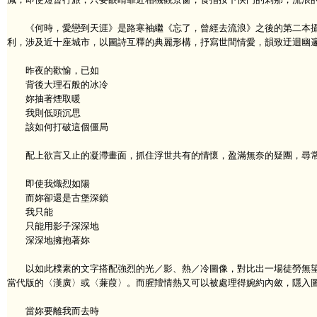
《何時，愛戀到天涯》是路寒袖繼《忘了，曾經去流浪》之後的第二本攝
利，涉及近十座城市，以圖詩互釋的典麗形構，抒寫世間情愛，韻致迂迴幽邃
昨夜的歡愉，已如
背後大理石般的冰冷
妳抽著煙取暖
我則低頭沉思
該如何打破這個僵局
配上欲言又止的凝滯畫面，抓住浮世共有的情懷，盈滿無奈的疑團，尋常又深
即使我熾烈如陽
而妳卻還是古堡深鎖
我只能
只能用影子深深地
深深地擁抱著妳
以如此樸素的文字搭配強烈的光／影、熱／冷圖像，對比出一場徒勞無望
當代版的〈漢廣〉或〈蒹葭〉。而腥羶情熱又可以被處理得婉約內斂，隱入圖
當妳要離我而去時