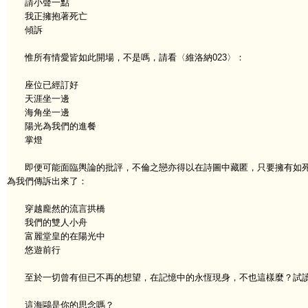
請小聲一點
我正擁抱著死亡
傾訴
惟所有情愛皆如此開場，不是嗎，請看〈維洛納023〉：
座位已經訂好
天涯坐一邊
海角坐一邊
陽光為我們的進餐
掌燈
即便可能面臨輿論的批評，不倫之戀亦得以在詩圖中藏匿，只要擁有如死般
為我們傳訴出來了：
穿越龐然的流言拱橋
我們的雙人小舟
富麗堂皇的在陽光中
悠遊前行
至於一切曾有但已不再的想望，在記憶中的永恆現身，不也這樣麼？試讀〈
這海鷗是你的思念嗎？