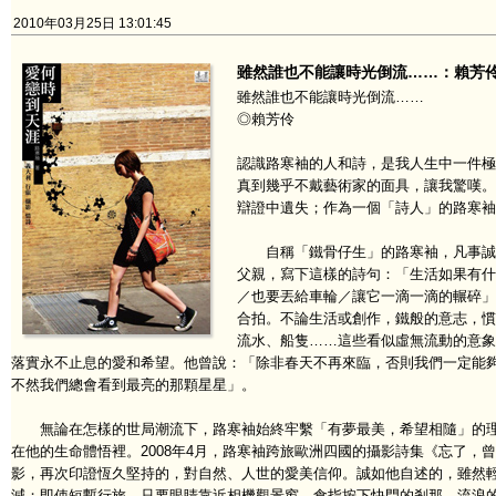
2010年03月25日 13:01:45
雖然誰也不能讓時光倒流……：賴芳
雖然誰也不能讓時光倒流……
◎賴芳伶
認識路寒袖的人和詩，是我人生中一件極
真到幾乎不戴藝術家的面具，讓我驚嘆。
辯證中遺失；作為一個「詩人」的路寒袖
自稱「鐵骨仔生」的路寒袖，凡事誠懇
父親，寫下這樣的詩句：「生活如果有什
／也要丟給車輪／讓它一滴一滴的輾碎」
合拍。不論生活或創作，鐵般的意志，慣
流水、船隻……這些看似虛無流動的意象
落實永不止息的愛和希望。他曾說：「除非春天不再來臨，否則我們一定能
不然我們總會看到最亮的那顆星星」。
無論在怎樣的世局潮流下，路寒袖始終牢繫「有夢最美，希望相隨」的理
在他的生命體悟裡。2008年4月，路寒袖跨旅歐洲四國的攝影詩集《忘了，
影，再次印證恆久堅持的，對自然、人世的愛美信仰。誠如他自述的，雖然
減；即使短暫行旅，只要眼睛靠近相機觀景窗，食指按下快門的剎那，流浪