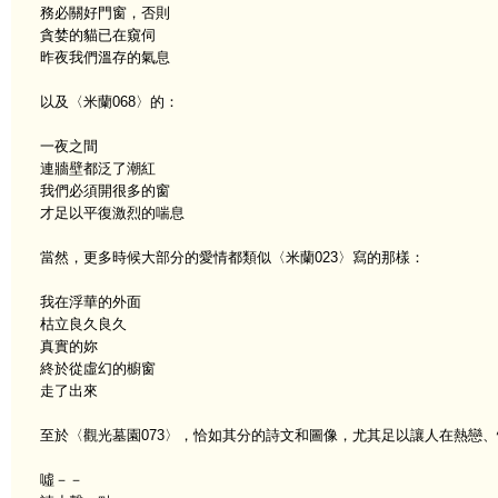
務必關好門窗，否則
貪婪的貓已在窺伺
昨夜我們溫存的氣息
以及〈米蘭068〉的：
一夜之間
連牆壁都泛了潮紅
我們必須開很多的窗
才足以平復激烈的喘息
當然，更多時候大部分的愛情都類似〈米蘭023〉寫的那樣：
我在浮華的外面
枯立良久良久
真實的妳
終於從虛幻的櫥窗
走了出來
至於〈觀光墓園073〉，恰如其分的詩文和圖像，尤其足以讓人在熱戀、
噓－－