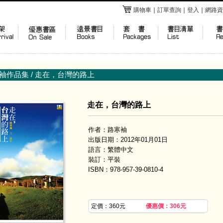
購物車
｜
訂單查詢
｜
登入
｜
網路資
袖作品集
/ 走在，台灣的路上
走在，台灣的路上
作者：路寒袖
出版日期：2012年01月01日
語言：繁體中文
裝訂：平裝
ISBN：978-957-39-0810-4
定價：360元
優惠價：306元