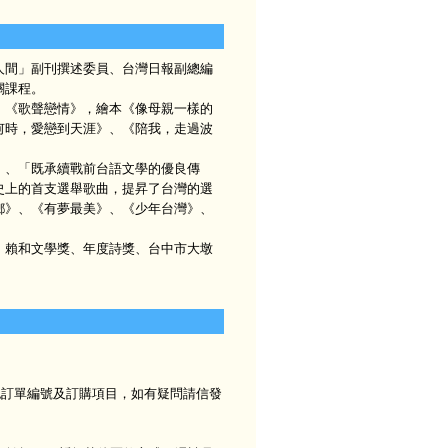
間」副刊撰述委員、台灣日報副總編
關課程。
《歌聲戀情》，繪本《像母親一樣的
何時，愛戀到天涯》、《陪我，走過波
、「既承續戰前台語文學的優良傳
史上的首支選舉歌曲，提昇了台灣的選
鄉》、《有夢最美》、《少年台灣》、
賴和文學獎、年度詩獎、台中市大墩
確認訂單編號及訂購項目，如有疑問請信發