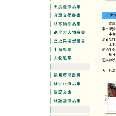
喜歡開發
家出版獎
本書統合
讀者則打
土地不僅
們的生命
旅行的目
思與詠嘆
★ 於遠