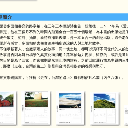
多面相書寫的路寒袖，在三年三本攝影詩集告一段落後，二○一○年為《愛
肯定，他在三個月不到的時間內踏遍全台一百五十個場景，為本書的出版做足
散文、短詩、攝影、新詩與攝影教學，是一本五合一的創意出版，適合老師
開所有感官，多面相的去領會路寒袖所述說的人與土地的故事。
承載著人，也搬演著人的故事，同一塊土地，卻可以演繹不同世代的人的故
故事是否因為舞台場景的異質化而消逝？路寒袖勉力挖掘、留存的，或許是還
的是為了回家，而家鄉則是永無止境的旅程。之前以歐洲行旅為主題的三本
，那麼《走在，台灣的路上》則是與台灣長相依存的眷戀與堅守。
景文學網購書，可獲得《走在，台灣的路上》攝影明信片乙套（內含八張）。