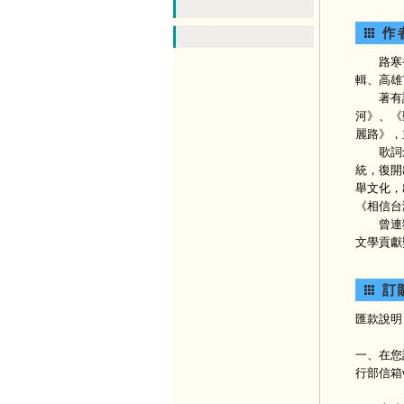
路寒袖，
輯、高雄
著有詩集
河》、《
麗路》，
歌詞創作
統，復開
舉文化，
《相信台
曾連獲兩
文學貢獻
匯款說明
一、在您
行部信箱vis