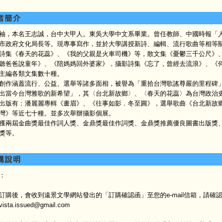
本名王志誠，台中大甲人。東吳大學中文系畢業。曾任教師、中國時報「人
市政府文化局長等。現專事寫作，並於大學講授新詩、編輯、流行歌曲等相等
《春天的花蕊》、《我的父親是火車司機》等，散文集《憂鬱三千公尺》、
聽爸爸說童年》、《陪媽媽回外婆家》，攝影詩集《忘了，曾經去流浪》、《
主編各類文集數十種。
涵蓋流行、公益、選舉等諸多面相，被譽為「重拾台灣歌謠尊嚴的里程碑」
出當今台灣雅歌的新希望」，其〈台北新故鄉〉、〈春天的花蕊〉為台灣政治
出版有：潘麗麗專輯《畫眉》、《往事如影．冬至圓》，選舉歌曲《台北新故
灣》等近七十種。並多次舉辦攝影個展。
屆金曲獎最佳作詞人獎、金鼎獎最佳作詞獎、金鼎獎推薦優良圖書出版獎、
獎等。
：
訂購後，會收到遠景文學網站發出的「訂購確認函」至您的e-mail信箱，請
ta.issued@gmail.com