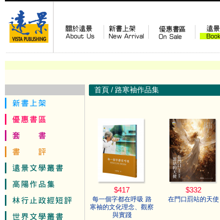
首頁
/
路寒袖作品集
$417
$332
每一個字都在呼吸 路
在門口罰站的天使
寒袖的文化理念、觀察
與實踐