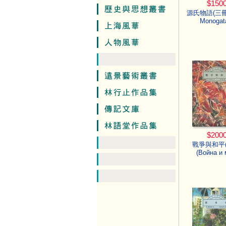
$150
源氏物語(三冊)(
Monogata
$200
戰爭與和平(
(Война и 