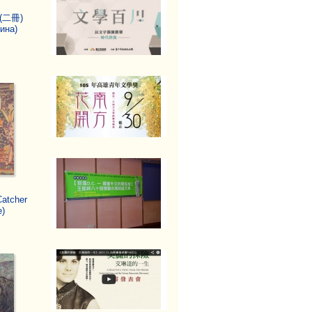
(二冊)
ина)
tcher
e)