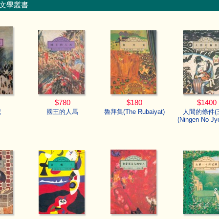
文學叢書
$780
$180
$1400
記
國王的人馬
魯拜集(The Rubaiyat)
人間的條件(
(Ningen No Jy