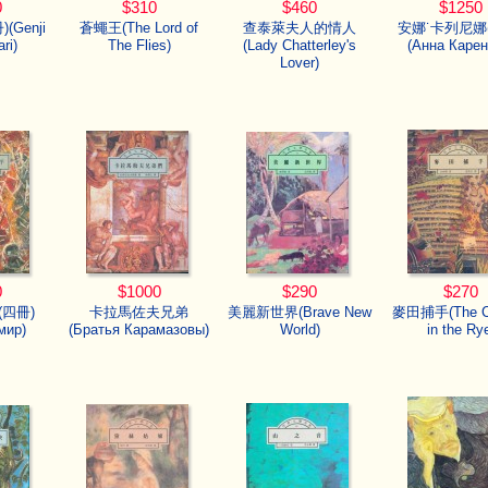
0
$310
$460
$1250
Genji
蒼蠅王(The Lord of
查泰萊夫人的情人
安娜˙卡列尼娜
ri)
The Flies)
(Lady Chatterley's
(Анна Карен
Lover)
0
$1000
$290
$270
四冊)
卡拉馬佐夫兄弟
美麗新世界(Brave New
麥田捕手(The Ca
мир)
(Братья Карамазовы)
World)
in the Ry