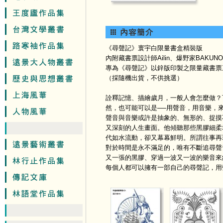
《尋聲記》寰宇白限量書盒精裝版
內附藏書票設計師Ailin、爆野家BAKUNO
專為《尋聲記》以鋅版印製之限量藏書票
（採隨機出貨，不供挑選）
詮釋記憶、描繪歲月，一般人會怎麼做？
然，也可能可以是──用聲音，用音樂，
聲音與音樂或許是抽象的、無形的、捉摸
又深刻的人生畫面。他傾聽那些黑膠細柔
代如水流動，卻又幕幕鮮明。所謂往事再
對於時間是永不滿足的，唯有不斷追尋聲
又一張的黑膠、穿過一波又一波的樂音來
每個人都可以擁有一部自己的尋聲記，用