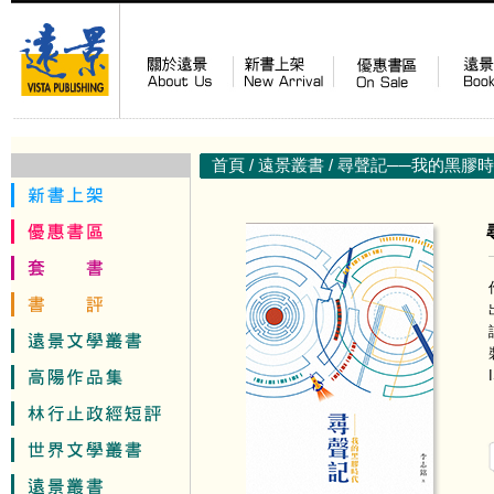
首頁
/
遠景叢書
/ 尋聲記──我的黑膠