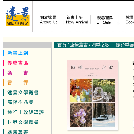
首頁
/
遠景叢書
/ 四季之歌──關於季