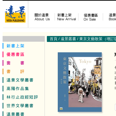
首頁
/
遠景叢書
/ 東京文藝散策（增訂