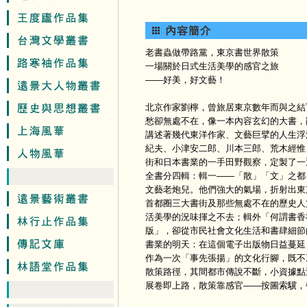
老書蟲做帶路黨，東京書世界散策
一場關於日式生活美學的感官之旅
——好美，好文藝！
北京作家劉檸，曾旅居東京數年而與之結
愁卻無處不在，像一本內容玄幻的大書，
講述著幾代東洋作家、文藝巨擘的人生浮
紀夫、小津安二郎、川本三郎、荒木經惟
街和日本書業的一手田野觀察，定製了一
全書分四輯：輯一——「散」「文」之都
文藝老炮兒。他們強大的氣場，折射出東
首都圈三大書街及那些無處不在的歷史人
活美學的況味揮之不去；輯外「何謂書香
版」，卻從市民社會文化生活和書肆細節
書業的明天：在這個電子出版物日益蔓延
作為一次「事先張揚」的文化行腳，既不
散策路徑，其間都市傳說不斷，小資據點
展卷即上路，散策靠感官——按圖索驥，