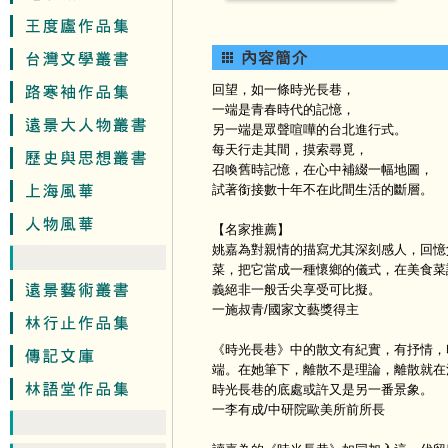
回望，如一條時光長巷，
一端是青春時代的記憶，
另一端是眾聲喧嘩的台北進行式。
每天行走其間，摸索尋覓，
召喚舊時記憶，在心中補綴一幅地圖，
試著銜接數十年不在此間生活的斷層。
【名家推薦】
姚嘉為對親情的描寫尤其深刻感人，回憶
菜，把它當成一種懷鄉的儀式，在美食菜
義絕非一般舌尖享受可比擬。
一施叔青/國家文藝獎得主
《時光長巷》中的散文有紀實，有抒情，
端。在她筆下，離散不是理論，離散就在
時光長巷的底處或許又是另一番景象。
一李有成/中研院歐美所前所長