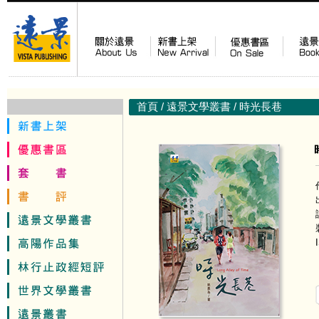
首頁
/
遠景文學叢書
/ 時光長巷