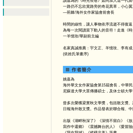
讀嘉為的《時光長巷》如同加入這一代留
一路仍不忘欣賞路旁的奇花異草，小心翼
—荊棘/海外女作家協會前會長
時間的線性，讓人事物依序流逝不得復返
為每一次閱讀當下動人的音符！走進《時
一羊憶玫/華副前主編
名家真誠推薦：宇文正、羊憶玫、李有成
(依姓氏筆畫序)
姚嘉為
海外華文女作家協會第15屆會長，中華
尼蘇達大學大眾傳播碩士，及休士頓大學
曾多次榮獲梁實秋文學獎，包括散文獎、
日報海外散文獎。作品發表於聯合報、中
出版《湖畔秋深了》《深情不留白》《放
寫作中還鄉》《震撼舞台的人》《愛冒險
《我在我城》《縱橫北美》等書。