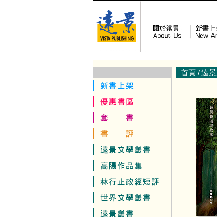
首頁
/
遠景