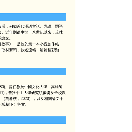
音韻，例如近代漢語官話、吳語、閩語
報。近年則從事於十八世紀以來，琉球
關論文。
說故事》，是他的第一本小説創作結
，取材新穎，敘述流暢，篇篇精彩動
80)。曾任教於中國文化大學、高雄師
11)，曾獲中山大學研究績優獎及全校教
（萬卷樓，2020），以及相關論文十
〈樟樹下〉等文。