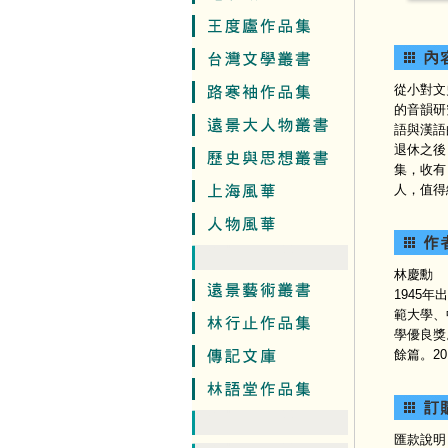
從小對文
的音韻研
語與漢語
退休之後
集，收有
人，值得
林慶勳
1945
範大學、
學優良獎
餘篇。2
匯款說明