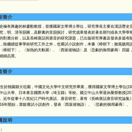
史極有興趣的林慶勳教授，曾獲國家文學博士學位，研究專長主要在漢語歷史
究，明、清等韻圖，及辭書的音韻探討，研究成果發表於著名期刊或各大學學
的對應分析，以及長崎唐話與唐音的研究課題，已出版研究專書及發表多篇有
，除繼續從事學術研究工作之外，也嘗試小説創作，本書《樟樹下：聽風聽雨
〈樟樹下〉、〈加熱的天麩羅〉、〈西坂坡物語〉及〈悲劇的御用豪商〉四篇
細細品賞。
年出生於桃園縣大坵園，中國文化大學中文研究所畢業，獲得國家文學博士學位(19
中山大學、日本東京國際大學（埼玉縣）等校。國立中山大學退休榮譽教授(20
。近年從事十八世紀江戶時代唐話、唐音研究，著有《長崎唐話唐音研究論集》
016年開始，業餘嘗試小説創作，發表〈西坂坡物語〉、〈悲劇的御用豪商〉、
：