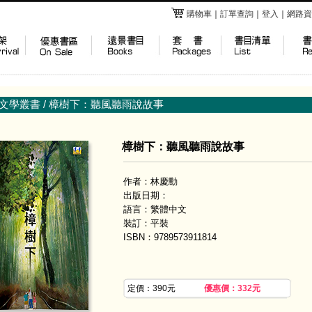
購物車
｜
訂單查詢
｜
登入
｜
網路資
文學叢書
/ 樟樹下：聽風聽雨說故事
樟樹下：聽風聽雨說故事
作者：林慶勳
出版日期：
語言：繁體中文
裝訂：平裝
ISBN：9789573911814
定價：390元
優惠價：332元