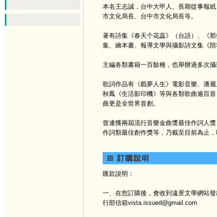
本名王志誠，台中大甲人。長期從事報紙
市文化局長、台中市文化局長等。
著有詩集《春天个花蕊》（台語）、《那
集、繪本書、報導文學與攝影詩文集《陪
主編各類書籍一百餘種，也舉辦過多次攝
歌詞作品有《戲夢人生》電影音樂、潘麗
秋鳳《生活影印機》等與各類歌曲逾百首
曲更是全世界首創。
曾連獲兩屆流行音樂金曲獎最佳作詞人獎
作詞類最佳創作獎等，乃截至目前為止，
匯款說明：
一、在您訂購後，會收到遠景文學網站發出
行部信箱vista.issued@gmail.com