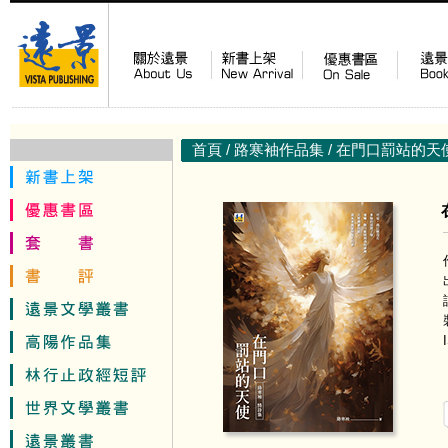
首頁
/
路寒袖作品集
/ 在門口罰站的天