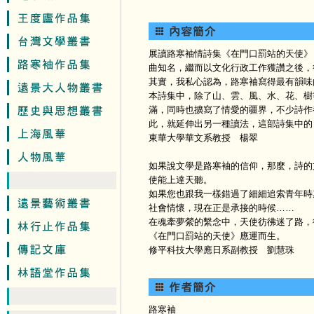
展讀路寒袖情詩集《在門口罰站的天使》
曲知名，繼而以文化行政工作獲讚之後，
其實，我私心認為，路寒袖寫得最有韻味
本詩集中，除了山、雲、風、水、花、樹
滿，同時也擴寫了情愛的疆界，不少詩作
此，就延伸出另一種讀法，這部詩集中的
東華大學華文系教授 楊翠
如果說文學是路寒袖的信仰，那麼，詩的
使能上達天聽。
如果您也跟我一樣錯過了細細追索青年時
社會情懷，現在正是承接的時候……
在魂牽夢縈的繫念中，天使彷彿迷了路，
《在門口罰站的天使》應運而生。
修平科技大學應日系副教授 劉慧珠
路寒袖