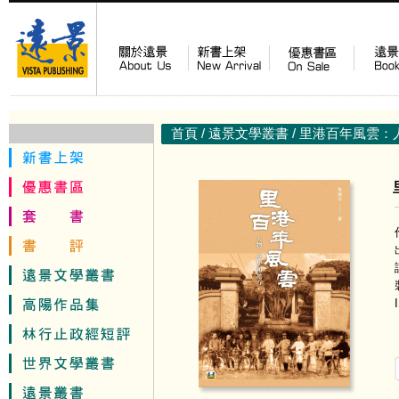
首頁
/
遠景文學叢書
/ 里港百年風雲