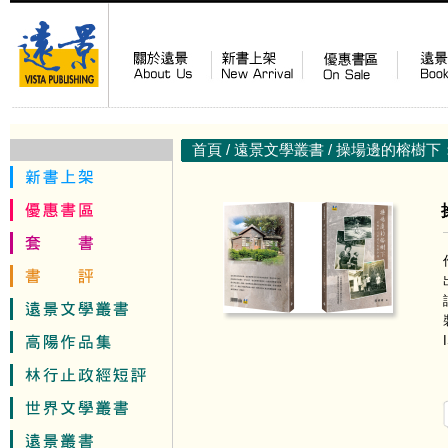
首頁
/
遠景文學叢書
/ 操場邊的榕樹