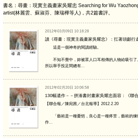
書名：尋畫：現實主義畫家吳耀忠 Searching for Wu Yaozhong’s pain
artist(林麗雲、蘇淑芬、陳瑞樺等人)，共2篇書評。
2012年03月09日 10:18:28
讀《尋畫：現實主義畫家吳耀忠》：扛著頭顱行
這是一個神奇的閱讀經驗。
不知不覺中，妳被眾人口耳相傳的人物給吸引了。
所以舉手投足間總有...
2012年02月20日 10:06:58
130幅遺作－－拼湊書封畫家吳耀忠面容：《聯
【聯合報／陳宛茜／台北報導】2012.2.20
「藝術是一種憂悒，良心是一種疼苦，藝術的煉獄
作...