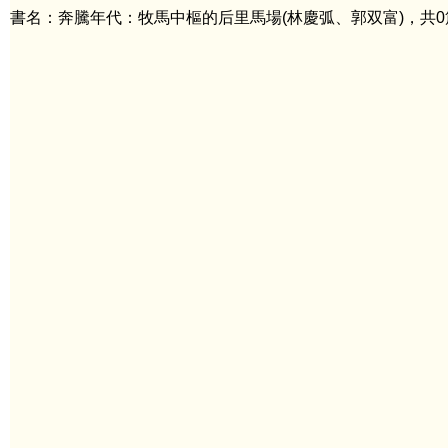
書名：奔騰年代：牧馬中樞的后里馬場(林慶弧、郭双富)，共