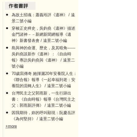
為故土招魂：蕭義玲評《遺神》 / 遠
景二號小編
穿梭正史稗史，吳鈞堯《遺神》描述
金門諸神－－新網新聞網報導《遺
神》新書發表會 / 遠景二號小編
島與神的命運、歷史，及其暗角——
吳鈞堯談新作《遺神》：《自由時
報》專訪吳鈞堯與《遺神》 / 遠景二
號小編
70歲寫傳奇 她揮灑20年安養院人生：
《聯合報》報導《一起幸福到老：安
養院的流轉人生》 / 遠景二號小編
台灣民主之父郭雨新，一生行跡出
書：《自由時報》報導《台灣民主之
父：郭雨新評傳》 / 遠景二號小編
因我期待，妳的呼叫顯現：阮慶岳評
《為何堅持》 / 遠景二號小編
+more