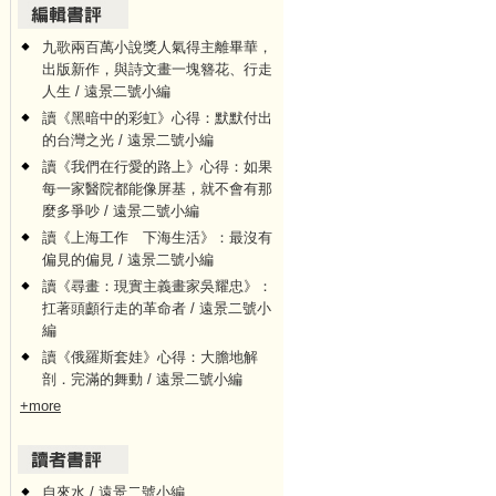
九歌兩百萬小說獎人氣得主離畢華，
出版新作，與詩文畫一塊簪花、行走
人生 / 遠景二號小編
讀《黑暗中的彩虹》心得：默默付出
的台灣之光 / 遠景二號小編
讀《我們在行愛的路上》心得：如果
每一家醫院都能像屏基，就不會有那
麼多爭吵 / 遠景二號小編
讀《上海工作 下海生活》：最沒有
偏見的偏見 / 遠景二號小編
讀《尋畫：現實主義畫家吳耀忠》：
扛著頭顱行走的革命者 / 遠景二號小
編
讀《俄羅斯套娃》心得：大膽地解
剖．完滿的舞動 / 遠景二號小編
+more
自來水 / 遠景二號小編