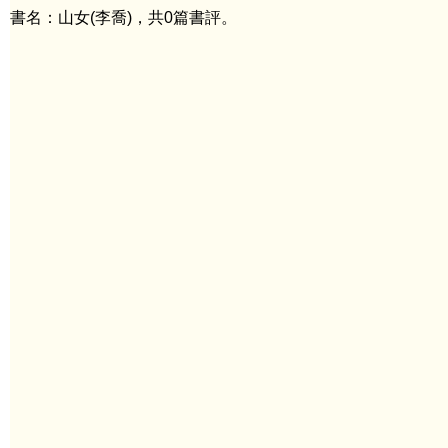
書名：山女(李喬)，共0篇書評。