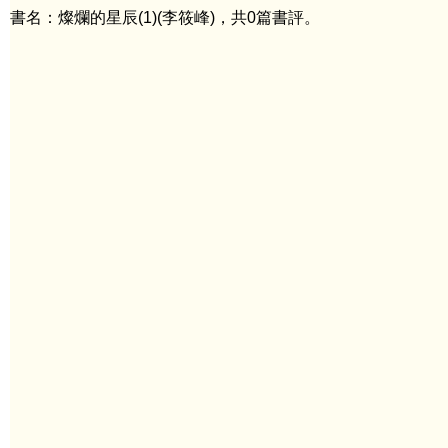
書名：燦爛的星辰(1)(李筱峰)，共0篇書評。