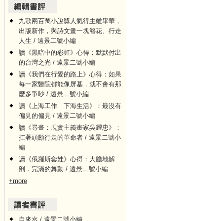
九歌兩百萬小說獎人氣得主離畢華，
出版新作，與詩文畫一塊簪花、行走
人生 / 遠景二號小編
讀《黑暗中的彩虹》心得：默默付出
的台灣之光 / 遠景二號小編
讀《我們在行愛的路上》心得：如果
每一家醫院都能像屏基，就不會有那
麼多爭吵 / 遠景二號小編
讀《上海工作 下海生活》：最沒有
偏見的偏見 / 遠景二號小編
讀《尋畫：現實主義畫家吳耀忠》：
扛著頭顱行走的革命者 / 遠景二號小
編
讀《俄羅斯套娃》心得：大膽地解
剖．完滿的舞動 / 遠景二號小編
+more
自來水 / 遠景二號小編