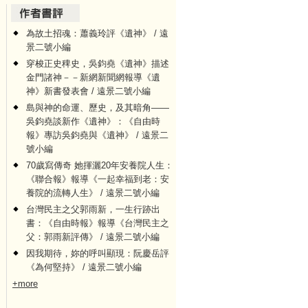
為故土招魂：蕭義玲評《遺神》 / 遠
景二號小編
穿梭正史稗史，吳鈞堯《遺神》描述
金門諸神－－新網新聞網報導《遺
神》新書發表會 / 遠景二號小編
島與神的命運、歷史，及其暗角——
吳鈞堯談新作《遺神》：《自由時
報》專訪吳鈞堯與《遺神》 / 遠景二
號小編
70歲寫傳奇 她揮灑20年安養院人生：
《聯合報》報導《一起幸福到老：安
養院的流轉人生》 / 遠景二號小編
台灣民主之父郭雨新，一生行跡出
書：《自由時報》報導《台灣民主之
父：郭雨新評傳》 / 遠景二號小編
因我期待，妳的呼叫顯現：阮慶岳評
《為何堅持》 / 遠景二號小編
+more