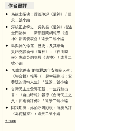
為故土招魂：蕭義玲評《遺神》 / 遠
景二號小編
穿梭正史稗史，吳鈞堯《遺神》描述
金門諸神－－新網新聞網報導《遺
神》新書發表會 / 遠景二號小編
島與神的命運、歷史，及其暗角——
吳鈞堯談新作《遺神》：《自由時
報》專訪吳鈞堯與《遺神》 / 遠景二
號小編
70歲寫傳奇 她揮灑20年安養院人生：
《聯合報》報導《一起幸福到老：安
養院的流轉人生》 / 遠景二號小編
台灣民主之父郭雨新，一生行跡出
書：《自由時報》報導《台灣民主之
父：郭雨新評傳》 / 遠景二號小編
因我期待，妳的呼叫顯現：阮慶岳評
《為何堅持》 / 遠景二號小編
+more