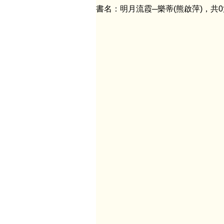
書名：明月流霞─樂蒂(熊啟萍)，共