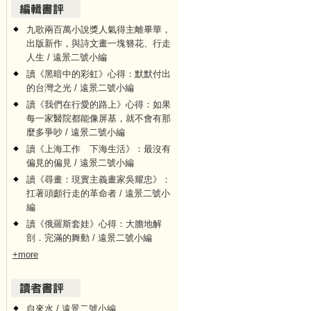
九歌兩百萬小說獎人氣得主離畢華，
出版新作，與詩文畫一塊簪花、行走
人生 / 遠景二號小編
讀《黑暗中的彩虹》心得：默默付出
的台灣之光 / 遠景二號小編
讀《我們在行愛的路上》心得：如果
每一家醫院都能像屏基，就不會有那
麼多爭吵 / 遠景二號小編
讀《上海工作 下海生活》：最沒有
偏見的偏見 / 遠景二號小編
讀《尋畫：現實主義畫家吳耀忠》：
扛著頭顱行走的革命者 / 遠景二號小
編
讀《俄羅斯套娃》心得：大膽地解
剖．完滿的舞動 / 遠景二號小編
+more
自來水 / 遠景二號小編