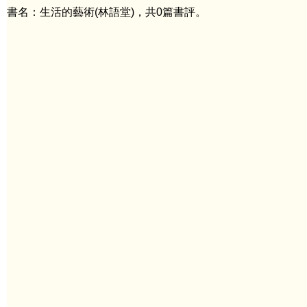
書名：生活的藝術(林語堂)，共0篇書評。