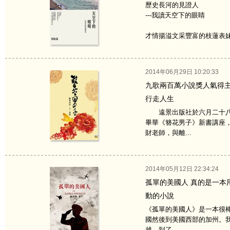
歷史長河的見證人
---我讀天空下的眼睛
才情揚溢文采豐富的枝蓮表妹，
2014年06月29日 10:20:33
九歌兩百萬小說獎人氣得
行走人生
遠景出版社於六月二十八
畢華《簪花男子》新書講座
財老師，與離...
2014年05月12日 22:34:24
孤單的美國人 真的是一本用
動的小說
《孤單的美國人》是一本很
國然後到美國西部的加州。我
越，到了...