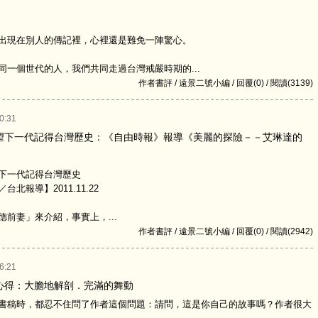
現在別人的傳記裡，心裡還是難免一陣驚心。
個世代的人，我們共同走過台灣戒嚴時期的...
作者書評 / 遠景二號小編 / 回覆(0) / 閱讀(3139)
0:31
望下一代記得台灣歷史：《自由時報》報導《美麗的探險－－艾琳達的
下一代記得台灣歷史
北報導】2011.11.22
妻」來介紹，事實上，...
作者書評 / 遠景二號小編 / 回覆(0) / 閱讀(2942)
6:21
心得：大膽地解剖．完滿的舞動
稿時，都忍不住問了作者這個問題：請問，這是你自己的故事嗎？作者很大