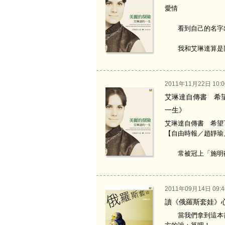
愛情
看到自己的名字出
我和艾琳達算是同一
2011年11月22日 10:0
艾琳達自傳書 希
一生》
艾琳達自傳書 希望
【自由時報／趙靜瑜／台
常被冠上「施明德前
2011年09月14日 09:4
讀《俄羅斯套娃》
當我們拿到這本書