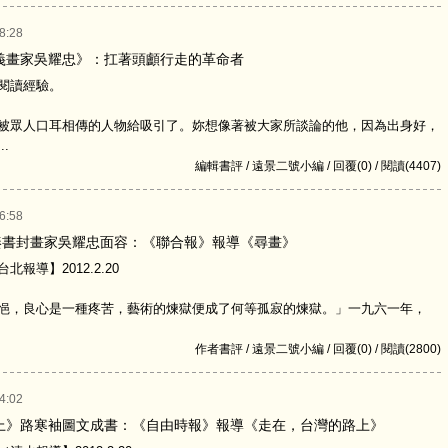
8:28
義畫家吳耀忠》：扛著頭顱行走的革命者
閱讀經驗。
眾人口耳相傳的人物給吸引了。妳想像著被大家所談論的他，因為出身好，
.
編輯書評 / 遠景二號小編 / 回覆(0) / 閱讀(4407)
6:58
拼湊書封畫家吳耀忠面容：《聯合報》報導《尋畫》
報導】2012.2.20
，良心是一種疼苦，藝術的煉獄便成了何等孤寂的煉獄。」一九六一年，
作者書評 / 遠景二號小編 / 回覆(0) / 閱讀(2800)
4:02
上》路寒袖圖文成書：《自由時報》報導《走在，台灣的路上》