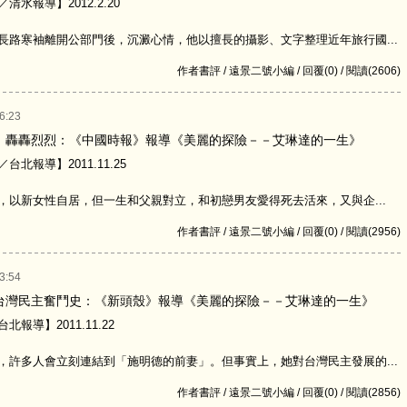
水報導】2012.2.20
寒袖離開公部門後，沉澱心情，他以擅長的攝影、文字整理近年旅行國...
作者書評 / 遠景二號小編 / 回覆(0) / 閱讀(2606)
6:23
 轟轟烈烈：《中國時報》報導《美麗的探險－－艾琳達的一生》
北報導】2011.11.25
新女性自居，但一生和父親對立，和初戀男友愛得死去活來，又與企...
作者書評 / 遠景二號小編 / 回覆(0) / 閱讀(2956)
3:54
台灣民主奮鬥史：《新頭殼》報導《美麗的探險－－艾琳達的一生》
報導】2011.11.22
多人會立刻連結到「施明德的前妻」。但事實上，她對台灣民主發展的...
作者書評 / 遠景二號小編 / 回覆(0) / 閱讀(2856)