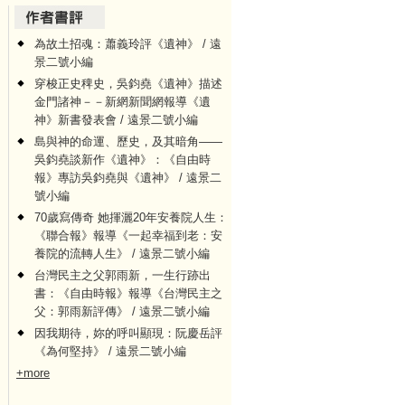
為故土招魂：蕭義玲評《遺神》 / 遠
景二號小編
穿梭正史稗史，吳鈞堯《遺神》描述
金門諸神－－新網新聞網報導《遺
神》新書發表會 / 遠景二號小編
島與神的命運、歷史，及其暗角——
吳鈞堯談新作《遺神》：《自由時
報》專訪吳鈞堯與《遺神》 / 遠景二
號小編
70歲寫傳奇 她揮灑20年安養院人生：
《聯合報》報導《一起幸福到老：安
養院的流轉人生》 / 遠景二號小編
台灣民主之父郭雨新，一生行跡出
書：《自由時報》報導《台灣民主之
父：郭雨新評傳》 / 遠景二號小編
因我期待，妳的呼叫顯現：阮慶岳評
《為何堅持》 / 遠景二號小編
+more