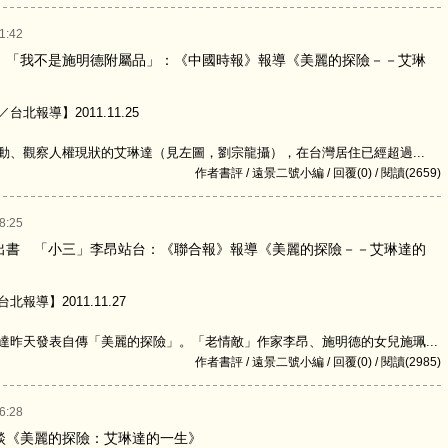
1:42
 「我不是施明德附屬品」：《中國時報》報導《美麗的探險－－艾琳
北報導】2011.11.25
觀察人權現狀的艾琳達（見左圖，劉宗龍攝），在台灣居住已經超過...
作者書評 / 遠景二號小編 / 回覆(0) / 閱讀(2659)
8:25
出書 「小三」李昂站台：《聯合報》報導《美麗的探險－－艾琳達的
報導】2011.11.27
天發表自傳「美麗的探險」。「老情敵」作家李昂、施明德的女兒施珮...
作者書評 / 遠景二號小編 / 回覆(0) / 閱讀(2985)
6:28
談《美麗的探險：艾琳達的一生》